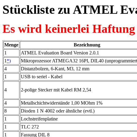
Stückliste zu ATMEL Ev
Es wird keinerlei Haftu
Menge
Bezeichnung
1
ATMEL Evaluation Board Version 2.0.1
1
*)
Mikroprozessor ATMEGA32 16PI, DIL40 (unprogrammiert
4
Distanzbolzen, 6-Kant, M3, 12 mm
1
USB to seriel - Kabel
4
2-polige Stecker mit Kabel RM 2,54
4
Metallschichtwiderstände 1,00 MOhm 1%
8
Dioden 1 N 4002 oder ähnliche (evtl.)
1
Lochstreifenplatine
1
TLC 272
1
Fassung DIL 8