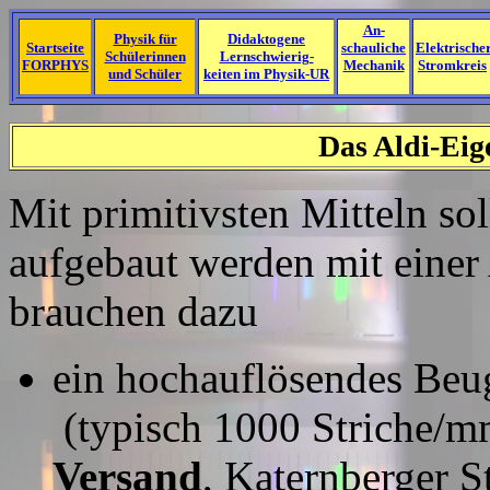
An-
Physik für
Didaktogene
Startseite
schauliche
Elektrische
Schülerinnen
Lernschwierig-
FORPHYS
Mechanik
Stromkreis
und Schüler
keiten im Physik-UR
Das Aldi-Ei
Mit primitivsten Mitteln so
aufgebaut werden mit einer
brauchen dazu
ein hochauflösendes Beug
(typisch 1000 Striche/m
Versand
, Katernberger S