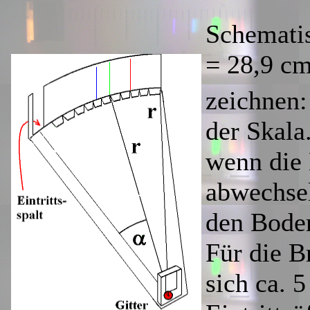
Schematis
= 28,9 cm
zeichnen:
der Skala.
wenn die
abwechsel
den Boden
Für die Br
sich ca. 