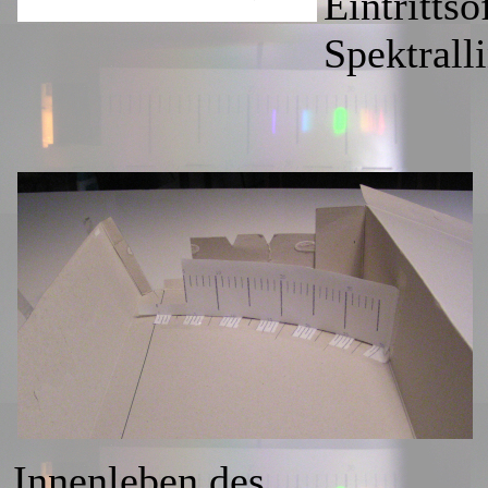
Eintrittsö
Spektralli
Innenleben des