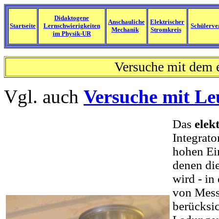
Didaktogene
Anschauliche
Elektrischer
Startseite
Lernschwierigkeiten
Schülerve
Mechanik
Stromkreis
im Physik-UR
Versuche mit dem 
Vgl. auch
Versuche mit Le
Das
elek
Integrato
hohen Ei
denen di
wird - in
von Mess
berücksic