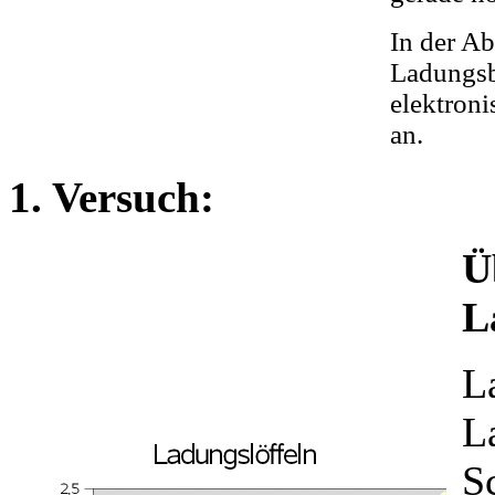
In der Ab
Ladungsb
elektron
an.
1. Versuch:
Ü
L
L
L
S