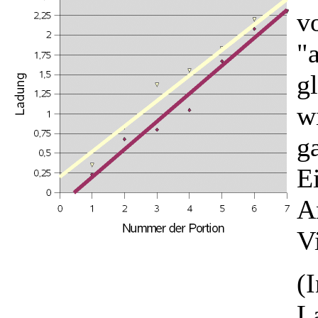
v
"
g
w
g
E
A
V
(
L