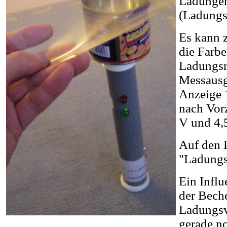
Ladungen
(Ladungsm
Es kann 
die Farb
Ladungsme
Messausga
Anzeige 
nach Vor
V und 4,
Auf den L
"Ladungs
Ein Influ
der Bech
Ladungsv
gerade n